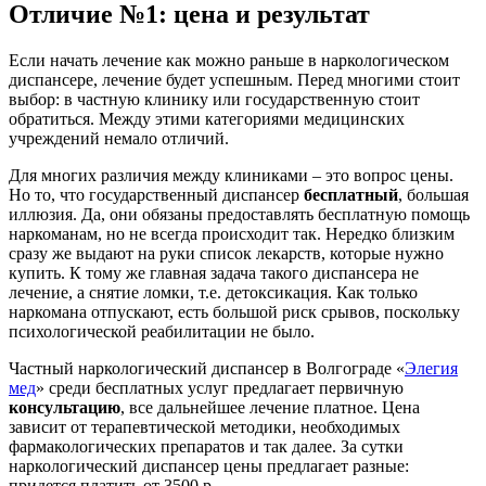
Отличие №1: цена и результат
Если начать лечение как можно раньше в наркологическом
диспансере, лечение будет успешным. Перед многими стоит
выбор: в частную клинику или государственную стоит
обратиться. Между этими категориями медицинских
учреждений немало отличий.
Для многих различия между клиниками – это вопрос цены.
Но то, что государственный диспансер
бесплатный
, большая
иллюзия. Да, они обязаны предоставлять бесплатную помощь
наркоманам, но не всегда происходит так. Нередко близким
сразу же выдают на руки список лекарств, которые нужно
купить. К тому же главная задача такого диспансера не
лечение, а снятие ломки, т.е. детоксикация. Как только
наркомана отпускают, есть большой риск срывов, поскольку
психологической реабилитации не было.
Частный наркологический диспансер в Волгограде «
Элегия
мед
» среди бесплатных услуг предлагает первичную
консультацию
, все дальнейшее лечение платное. Цена
зависит от терапевтической методики, необходимых
фармакологических препаратов и так далее. За сутки
наркологический диспансер цены предлагает разные:
придется платить от 3500 р.