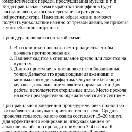
юмористических передач, прослушивания музыки и т. п.
Когда правильная схема выработки эндорфинов будет
восстановлена, алкоголь перестанет играть роль
нейростимулятора. Изменение образа жизни поможет
получать удовольствие именно от трезвой жизни, не прибегая
к употреблению спиртного.
Процедура проводится по такой схеме:
Врач клиники проводит осмотр пациента, чтобы
выявить противопоказания.
Пациент садится в специальное кресло или ложится на
кушетку.
Доктор приступает к постановке игл в биоактивные
точки. Делается это вращающими движениями с
минимальным дискомфортом. Ощущение бегающих
мурашек, покалывание являются нормальными. Для
работы используются стерильные иглы. Место прокола
на коже предварительно обрабатывается антисептиком.
При правильно проведенной процедуре человек полностью
расслабляется и ощущает приятное тепло в теле. Средняя
продолжительность одного сеанса составляет 15–20 минут.
Для эффективного кодирования иглоукалыванием от
алкоголизма обычно проводят примерно 3–4 сеанса. К
каждому пациенту у врача индивидуальный подход.