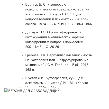
Братусь Б. С. К вопросу о
психологических основах психотерапии
алкоголизма / Братусь Б.С. // Журн.
невропатологии и психиатрии им. Кор-
сакова.-1974.- Т.74, вып.10.- С.1863-1866.
Дроздов Э.С. О роли эфедроновой
интоксикации в клинической картине
шизофрении // Вопросы наркологии. -
2001, № 6. - С. 26-29.
Гребнев С.А. Наркотическая зависимость.
Психотерапия или ... структурирование
мышления? / С.А. Гребнев. - Екб., 2013 -
168 с.
Шустов Д.И. Аутоагрессия, суицид и
алкоголизм. / Шустов Д.И. - М.: «Когито-
Центр», 2004. - 214 с.