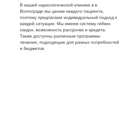
В нашей наркологической клинике в в
Волгограде мы ценим каждого пациента,
поэтому предлагаем индивидуальный подход к
каждой ситуации. Мы имеем систему гибких
скидок, возможность рассрочки и кредита.
Также доступны различные программы
лечения, подходящие для разных потребностей
и бюджетов.
Цены по
направлению
Стоимость,
"Наркологическая
руб
помощь"
Консультация
0руб.
нарколога по телефону
Выезд нарколога на
от 3500 руб.
дом