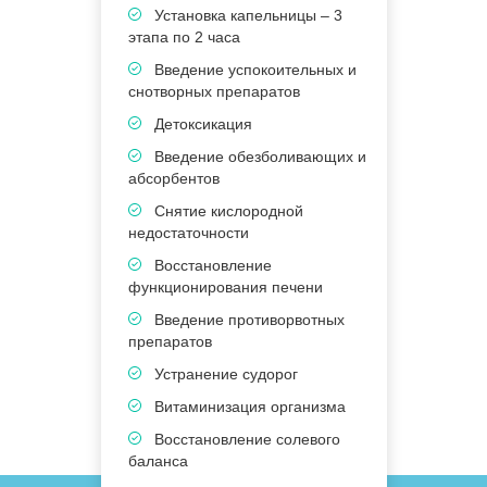
Установка капельницы – 3
этапа по 2 часа
в
Введение успокоительных и
к
снотворных препаратов
Детоксикация
э
Введение обезболивающих и
абсорбентов
п
Снятие кислородной
недостаточности
Восстановление
П
функционирования печени
5
Введение противорвотных
В
препаратов
в
Устранение судорог
Витаминизация организма
Восстановление солевого
баланса